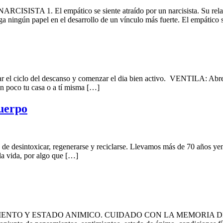
. El empático se siente atraído por un narcisista. Su relación
ga ningún papel en el desarrollo de un vínculo más fuerte. El empático 
l ciclo del descanso y comenzar el dia bien activo. VENTILA: Abre ve
n poco tu casa o a tí misma […]
cuerpo
 de desintoxicar, regenerarse y reciclarse. Llevamos más de 70 años ye
la vida, por algo que […]
 Y ESTADO ANIMICO. CUIDADO CON LA MEMORIA DE TU HOGAR 