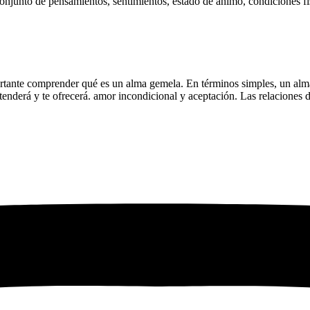
conjunto de pensamientos, sentimientos, estado de ánimo, condiciones fí
ortante comprender qué es un alma gemela. En términos simples, un alm
tenderá y te ofrecerá. amor incondicional y aceptación. Las relacione