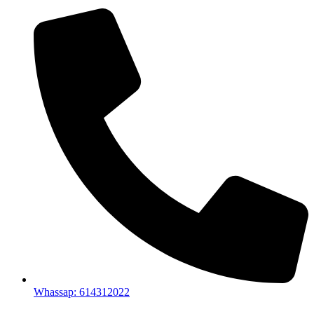
Whassap: 614312022