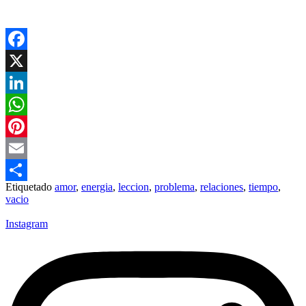
Facebook
X
LinkedIn
WhatsApp
Pinterest
Email
Etiquetado
amor
,
energia
,
leccion
,
problema
,
relaciones
,
tiempo
,
Compartir
vacio
Instagram