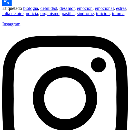
Email
Etiquetado
biologia
,
debilidad
,
desamor
,
emocion
,
emocional
,
estres
,
Compartir
falta de aire
,
noticia
,
organismo
,
pastilla
,
sindrome
,
traicion
,
trauma
Instagram