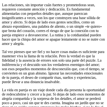
Las relaciones, sin importar cuán fuertes y prometedoras sean,
requieren constante atención y dedicación. Es fundamental
alimentarlas con pequeños detalles que, aunque parezcan
insignificantes a veces, son los que construyen una base sólida de
amor y afecto. Si dejas de lado esos gestos sencillos, como un
abrazo espontáneo, una palabra de aliento, o un simple «te quiero»
que brota del corazón, corres el riesgo de que la conexión con tu
pareja empiece a desvanecerse. La rutina y la cotidianidad pueden
hacer que la chispa del amor se apague lentamente si no se nutre con
amor y alegría.
Tal vez pienses que ser fiel y no hacer cosas malas es suficiente para
mantener viva la llama de tu relación. Pero la verdad es que la
fidelidad y la ausencia de errores son solo una parte del puzzle. La
indiferencia y el descuido son los verdaderos enemigos del amor;
son esos pequeños momentos de desconexión que, con el tiempo, se
convierten en un gran abismo. Ignorar las necesidades emocionales
de tu pareja, el deseo de compartir risas, sueños y experiencias,
puede llevar a una distancia insalvable.
La vida en pareja es un viaje donde cada día presenta la oportunidad
de redescubrirse y crecer a la par. Si dejas de lado esos momentos de
alegría compartida y la sorpresa de los detalles, el amor se perderá
poco a poco, casi sin que te des cuenta. Imagina un jardín que no se