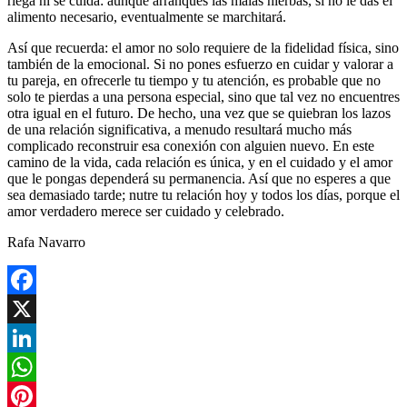
riega ni se cuida: aunque arranques las malas hierbas, si no le das el
alimento necesario, eventualmente se marchitará.
Así que recuerda: el amor no solo requiere de la fidelidad física, sino
también de la emocional. Si no pones esfuerzo en cuidar y valorar a
tu pareja, en ofrecerle tu tiempo y tu atención, es probable que no
solo te pierdas a una persona especial, sino que tal vez no encuentres
otra igual en el futuro. De hecho, una vez que se quiebran los lazos
de una relación significativa, a menudo resultará mucho más
complicado reconstruir esa conexión con alguien nuevo. En este
camino de la vida, cada relación es única, y en el cuidado y el amor
que le pongas dependerá su permanencia. Así que no esperes a que
sea demasiado tarde; nutre tu relación hoy y todos los días, porque el
amor verdadero merece ser cuidado y celebrado.
Rafa Navarro
Facebook
X
LinkedIn
WhatsApp