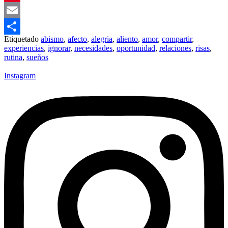
Pinterest
Email
Etiquetado
abismo
,
afecto
,
alegria
,
aliento
,
amor
,
compartir
,
Compartir
experiencias
,
ignorar
,
necesidades
,
oportunidad
,
relaciones
,
risas
,
rutina
,
sueños
Instagram