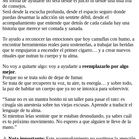
Mi forma de ayudarte no será desde el juicio ni desde una lista fría
de consejos.
Será desde la escucha profunda, desde el espacio seguro donde
puedas desarmar la adicción sin sentirte débil, desde el
acompañamiento que entiende que detrás de cada calada hay una
historia que merece ser contada y sanada.
Te ayudo a reconocer las emociones que hoy camuflas con humo, a
encontrar herramientas reales para sostenerlas, a trabajar las heridas
que te empujaron a encender el primer cigarro… y a crear nuevos
rituales que nutran tu cuerpo y tu alma.
No voy a quitarte algo: voy a ayudarte a
reemplazarlo por algo
mejor
.
Porque no se trata solo de dejar de fumar.
Se trata de que recuperes tu voz, tu aire, tu energía… y sobre todo,
la paz de habitar un cuerpo que ya no se intoxica para sobrevivir.
“Sanar no es un mantra bonito ni un taller para pasar el rato: es
cirugía sin anestesia sobre tus viejas excusas. Aprende a traducir el
lenguaje de tu alma.
Si mientras leías sentiste que te estaban desnudando, ya sabes cuál
es tu próximo movimiento. No esperes a que alguien te lleve de la
mano.”
⚠️
Nota importante:
Este acompañamiento no sustituye la atención