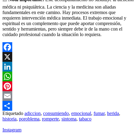
médica ni psiquiátrica. La ciencia y la medicina son aliadas
fundamentales en este camino. Hay procesos extremos que
requieren intervención médica inmediata. El trabajo emocional y
espiritual es un complemento que puede aportar comprensión,
sentido y herramientas, pero siempre debe ir de la mano con el
cuidado profesional cuando la situación lo requiera.
Facebook
X
LinkedIn
WhatsApp
Pinterest
Email
Etiquetado
adiccion
,
consumiendo
,
emocional
,
fumar
,
herida
,
Compartir
historia
,
poroblema
,
romperte
,
sintoma
,
tabaco
Instagram