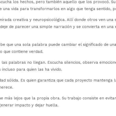
 Escucha los hechos, pero también aquello que los provocó. Su 
una vida para transformarlos en algo que tenga sentido, pr
mirada creativa y neuropsicológica. Allí donde otros ven una
 deje de parecer una simple narración y se convierta en una 
abe que una sola palabra puede cambiar el significado de una v
lo que contiene verdad.
 las palabras no llegan. Escucha silencios, observa emocion
ncluso para quien las ha vivido.
idad sólida. Es quien garantiza que cada proyecto mantenga la
merece.
e más lejos que la propia obra. Su trabajo consiste en evita
enerar impacto y dejar huella.