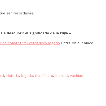
que ser recordadas.
 a descubrir el significado de la tuya.»
vo de construir tu verdadero legado
Entra en el enlace…
artir
nal
,
historia
,
legado
,
manifiesto
,
manual
,
vanidad