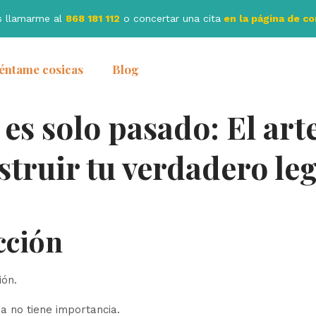
s llamarme al
868 181 112
o concertar una cita
en la página de c
éntame cosicas
Blog
 es solo pasado: El art
struir tu verdadero le
cción
ión.
a no tiene importancia.