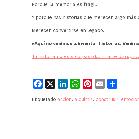
Porque la memoria es frágil.
Y porque hay historias que merecen algo más 
Merecen convertirse en legado.
«Aquí no venimos a inventar historias. Venimos
Tu historia no es solo pasado: El arte disrupti
Facebook
X
LinkedIn
WhatsApp
Pinterest
Email
Comp
Etiquetado
accion
,
alquimia
,
construuir
,
emocio