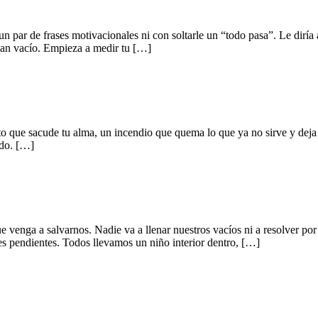
un par de frases motivacionales ni con soltarle un “todo pasa”. Le dir
ejan vacío. Empieza a medir tu […]
oto que sacude tu alma, un incendio que quema lo que ya no sirve y deja 
edo. […]
e venga a salvarnos. Nadie va a llenar nuestros vacíos ni a resolver p
es pendientes. Todos llevamos un niño interior dentro, […]