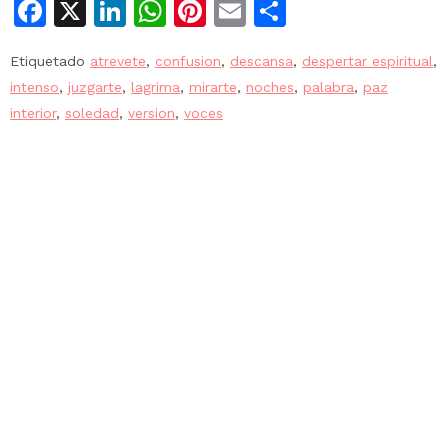
Facebook
X
LinkedIn
WhatsApp
Pinterest
Email
Compartir
Etiquetado
atrevete
,
confusion
,
descansa
,
despertar espiritual
,
intenso
,
juzgarte
,
lagrima
,
mirarte
,
noches
,
palabra
,
paz
interior
,
soledad
,
version
,
voces