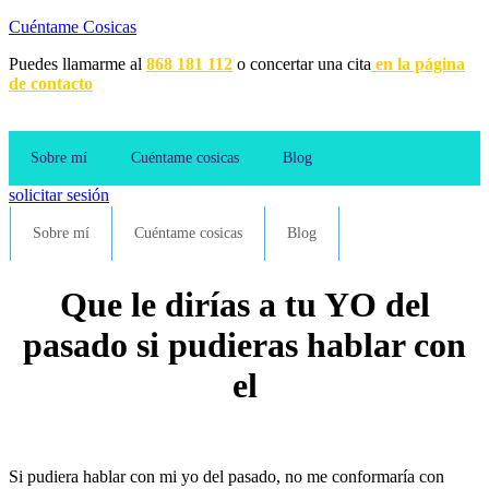
Cuéntame Cosicas
Puedes llamarme al
868 181 112
o concertar una cita
en la página
de contacto
Sobre mí
Cuéntame cosicas
Blog
solicitar sesión
Sobre mí
Cuéntame cosicas
Blog
Que le dirías a tu YO del
pasado si pudieras hablar con
el
Si pudiera hablar con mi yo del pasado, no me conformaría con