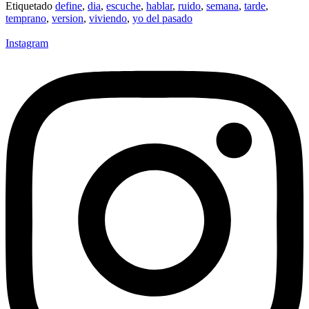
Etiquetado
define
,
dia
,
escuche
,
hablar
,
ruido
,
semana
,
tarde
,
Compartir
temprano
,
version
,
viviendo
,
yo del pasado
Instagram