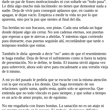
darle un par de frases motivacionales ni con soltarle un “todo pasa”.
Le diría algo mucho más incómodo: no tienes que demostrar nada a
nadie. Deja de vivir para conseguir aplausos que, en cuanto se
apagan, te dejan vacío. Empieza a medir tu vida no por lo que
aparenta, sino por la paz que sientes al final del día.
Tus heridas no son fracasos, son pistas. Cada una señala un lugar
donde dejaste algo sin cerrar. No son cadenas eternas, son puertas
que esperan a que te atrevas a abrirlas. Y mientras sigas corriendo
para distraerte, esas puertas seguirán ahí, recordándote que tarde o
temprano tendrás que entrar.
También le diría: aprende a decir “no” antes de que el resentimiento
te haga estallar. Deja de llevar el sufrimiento como si fuera tu tarjeta
de presentación. No te define, te limita. El trauma sirvió alguna vez
para sobrevivir, ahora solo sirve para encadenarte a una versión vieja
de ti mismo.
A mi yo del pasado le pediría que se escuche con la misma atención
con la que escucha a los demás. Que haga inventario de sus
relaciones: quién suma, quién resta, quién solo se aprovecha. Que
entienda que no todo vínculo es para siempre, y que soltar a tiempo
es un acto de amor propio, no de egoísmo.
No me engañaría con frases bonitas. La sanación no es un atajo ni