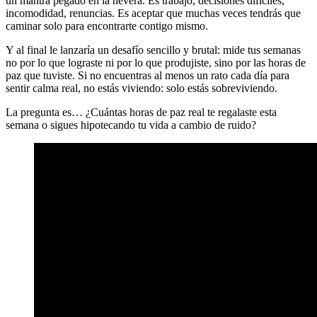
un mantra pegado en la nevera. Es trabajo, decisiones difíciles,
incomodidad, renuncias. Es aceptar que muchas veces tendrás que
caminar solo para encontrarte contigo mismo.
Y al final le lanzaría un desafío sencillo y brutal: mide tus semanas
no por lo que lograste ni por lo que produjiste, sino por las horas de
paz que tuviste. Si no encuentras al menos un rato cada día para
sentir calma real, no estás viviendo: solo estás sobreviviendo.
La pregunta es… ¿Cuántas horas de paz real te regalaste esta
semana o sigues hipotecando tu vida a cambio de ruido?