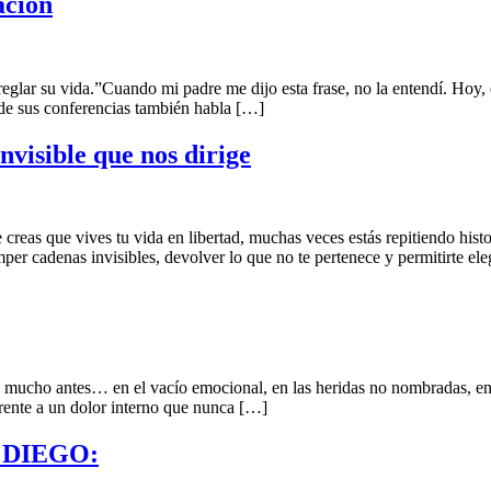
ación
eglar su vida.”Cuando mi padre me dijo esta frase, no la entendí. Hoy,
 de sus conferencias también habla […]
nvisible que nos dirige
 creas que vives tu vida en libertad, muchas veces estás repitiendo his
mper cadenas invisibles, devolver lo que no te pertenece y permitirte ele
á mucho antes… en el vacío emocional, en las heridas no nombradas, en 
rente a un dolor interno que nunca […]
 DIEGO: