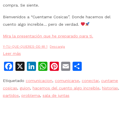
compra. Se siente.
Bienvenidos a “Cuentame Cosicas”. Donde hacemos del
cuento algo increíble… pero de verdad.
Mira la presentación que he preparado para ti.
Y-TU-QUE-QUIERES-DE-MI 1
Descarga
Leer más
Facebook
X
LinkedIn
WhatsApp
Pinterest
Email
Compartir
Etiquetado
comunicacion
,
comunicarse
,
conectar
,
cuntame
cosicas
,
guion
,
hacemos del cuento algo increible
,
historias
,
partidos
,
problema
,
sala de juntas