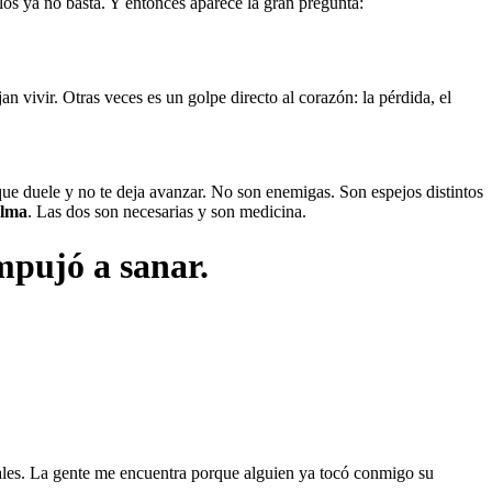
os ya no basta. Y entonces aparece la gran pregunta:
n vivir. Otras veces es un golpe directo al corazón: la pérdida, el
ue duele y no te deja avanzar. No son enemigas. Son espejos distintos
alma
. Las dos son necesarias y son medicina.
mpujó a sanar.
iales. La gente me encuentra porque alguien ya tocó conmigo su