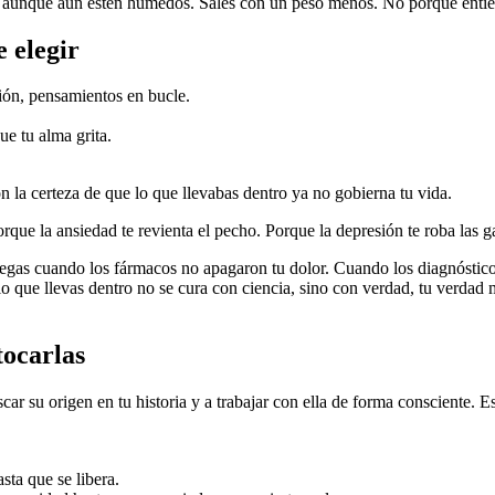
illar aunque aún estén húmedos. Sales con un peso menos. No porque ent
 elegir
ión, pensamientos en bucle.
e tu alma grita.
n la certeza de que lo que llevabas dentro ya no gobierna tu vida.
ue la ansiedad te revienta el pecho. Porque la depresión te roba las ga
egas cuando los fármacos no apagaron tu dolor. Cuando los diagnósticos
o que llevas dentro no se cura con ciencia, sino con verdad, tu verdad 
tocarlas
ar su origen en tu historia y a trabajar con ella de forma consciente. 
sta que se libera.