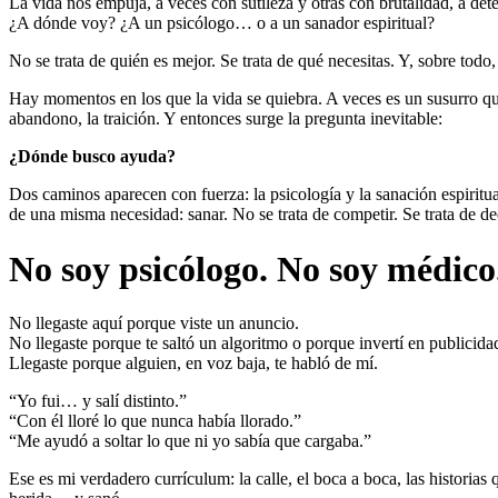
La vida nos empuja, a veces con sutileza y otras con brutalidad, a d
¿A dónde voy? ¿A un psicólogo… o a un sanador espiritual?
No se trata de quién es mejor. Se trata de qué necesitas. Y, sobre todo, 
Hay momentos en los que la vida se quiebra. A veces es un susurro que s
abandono, la traición. Y entonces surge la pregunta inevitable:
¿Dónde busco ayuda?
Dos caminos aparecen con fuerza: la psicología y la sanación espirit
de una misma necesidad: sanar. No se trata de competir. Se trata de de
No soy psicólogo. No soy médico
No llegaste aquí porque viste un anuncio.
No llegaste porque te saltó un algoritmo o porque invertí en publicida
Llegaste porque alguien, en voz baja, te habló de mí.
“Yo fui… y salí distinto.”
“Con él lloré lo que nunca había llorado.”
“Me ayudó a soltar lo que ni yo sabía que cargaba.”
Ese es mi verdadero currículum: la calle, el boca a boca, las histor