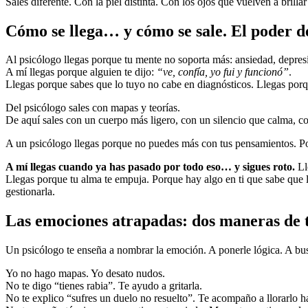
Sales diferente. Con la piel distinta. Con los ojos que vuelven a br
Cómo se llega… y cómo se sale. El poder de
Al psicólogo llegas porque tu mente no soporta más: ansiedad, depres
A mí llegas porque alguien te dijo:
“ve, confía, yo fui y funcionó”
.
Llegas porque sabes que lo tuyo no cabe en diagnósticos. Llegas porqu
Del psicólogo sales con mapas y teorías.
De aquí sales con un cuerpo más ligero, con un silencio que calma, co
A un psicólogo llegas porque no puedes más con tus pensamientos. Porq
A mí llegas cuando ya has pasado por todo eso… y sigues roto.
Ll
Llegas porque tu alma te empuja. Porque hay algo en ti que sabe que l
gestionarla.
Las emociones atrapadas: dos maneras de 
Un psicólogo te enseña a nombrar la emoción. A ponerle lógica. A busc
Yo no hago mapas. Yo desato nudos.
No te digo “tienes rabia”. Te ayudo a gritarla.
No te explico “sufres un duelo no resuelto”. Te acompaño a llorarlo ha