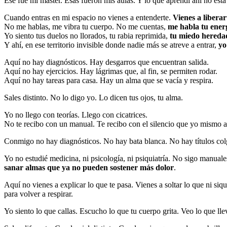
Ese fue mi máster. Esas fueron mis aulas. Y lo que aprendí ahí no es
Cuando entras en mi espacio no vienes a entenderte.
Vienes a liberar
No me hablas, me vibra tu cuerpo. No me cuentas,
me habla tu ener
Yo siento tus duelos no llorados, tu rabia reprimida,
tu miedo hereda
Y ahí, en ese territorio invisible donde nadie más se atreve a entrar,
yo
Aquí no hay diagnósticos. Hay desgarros que encuentran salida.
Aquí no hay ejercicios. Hay lágrimas que, al fin, se permiten rodar.
Aquí no hay tareas para casa. Hay un alma que se vacía y respira.
Sales distinto. No lo digo yo. Lo dicen tus ojos, tu alma.
Yo no llego con teorías. Llego con cicatrices.
No te recibo con un manual. Te recibo con el silencio que yo mismo ap
Conmigo no hay diagnósticos. No hay bata blanca. No hay títulos col
Yo no estudié medicina, ni psicología, ni psiquiatría. No sigo manual
sanar almas que ya no pueden sostener más dolor
.
Aquí no vienes a explicar lo que te pasa. Vienes a soltar lo que ni siqu
para volver a respirar.
Yo siento lo que callas. Escucho lo que tu cuerpo grita. Veo lo que ll