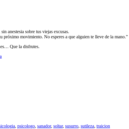
 sin anestesia sobre tus viejas excusas.
s tu próximo movimiento. No esperes a que alguien te lleve de la mano.”
nes… Que la disfrutes.
a
sicologia
,
psicologo
,
sanador
,
soltar
,
susurro
,
sutileza
,
traicion