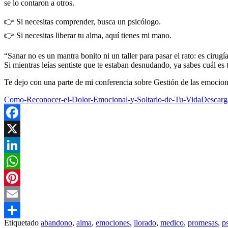
se lo contaron a otros.
👉 Si necesitas comprender, busca un psicólogo.
👉 Si necesitas liberar tu alma, aquí tienes mi mano.
“Sanar no es un mantra bonito ni un taller para pasar el rato: es cirugía
Si mientras leías sentiste que te estaban desnudando, ya sabes cuál e
Te dejo con una parte de mi conferencia sobre Gestión de las emocio
Como-Reconocer-el-Dolor-Emocional-y-Soltarlo-de-Tu-Vida
Descarg
Facebook
X
LinkedIn
WhatsApp
Pinterest
Email
Etiquetado
abandono
,
alma
,
emociones
,
llorado
,
medico
,
promesas
,
p
Compartir