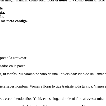
tá en ningún manual:
cómo reconocer el dolor… y cómo soltarlo
. Solo
te.
gía.
do.
 me meto contigo.
rendí a atravesar.
gados en la pared.
es, ni teorías. Mi camino no vino de una universidad: vino de un llamado
iera sabes nombrar. Vienes a llorar lo que tragaste toda tu vida. Vienes 
evas escondiendo años. Y ahí, en ese lugar donde ni tú te atreves a mirar