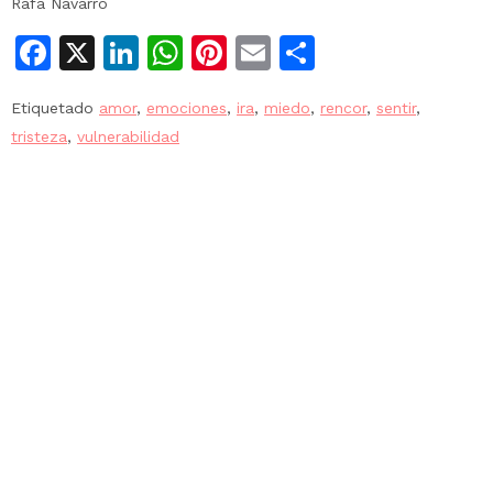
Rafa Navarro
Facebook
X
LinkedIn
WhatsApp
Pinterest
Email
Compartir
Etiquetado
amor
,
emociones
,
ira
,
miedo
,
rencor
,
sentir
,
tristeza
,
vulnerabilidad