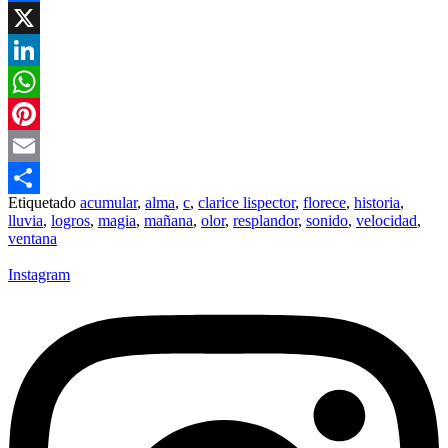
Facebook
X
LinkedIn
WhatsApp
Pinterest
Email
Etiquetado
acumular
,
alma
,
c
,
clarice lispector
,
florece
,
historia
,
Compartir
lluvia
,
logros
,
magia
,
mañana
,
olor
,
resplandor
,
sonido
,
velocidad
,
ventana
Instagram