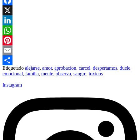
Facebook
X
LinkedIn
WhatsApp
Pinterest
Email
Etiquetado
alejarse
,
amor
,
aprobacion
,
carcel
,
despertamos
,
duele
,
Compartir
emocional
,
familia
,
mente
,
observa
,
sangre
,
toxicos
Instagram