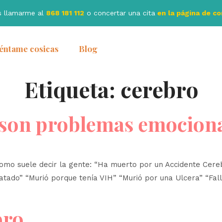
s llamarme al
868 181 112
o concertar una cita
en la página de c
éntame cosicas
Blog
Etiqueta:
cerebro
son problemas emocional
mo suele decir la gente: “Ha muerto por un Accidente Cere
tado” “Murió porque tenía VIH” “Murió por una Ulcera” “Falle
bro