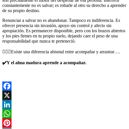
son precisamente el motor del despertar de esa persona. Interferir
constantemente no es salvar; es robarle al otro su derecho a aprender
de su propio destino.
Renunciar a salvar no es abandonar. Tampoco es indiferencia. Es
ofrecer presencia sin invasión, apoyo sin control y afecto sin
apropiación. Es permanecer disponible, pero con los brazos abiertos
y los pies firmes en tu propio suelo, dejando caer el peso de una
responsabilidad que nunca te perteneció.
🙆🏻‍♂️Existe una diferencia abismal entre acompañar y arrastrar….
✔️Y el alma madura aprende a acompañar.
Facebook
X
LinkedIn
WhatsApp