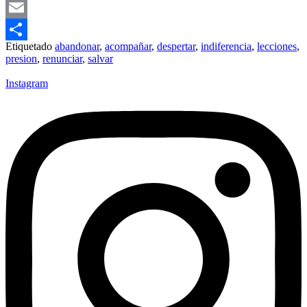
Pinterest
Email
Etiquetado
abandonar
,
acompañar
,
despertar
,
indiferencia
,
lecciones
,
Compartir
presion
,
renunciar
,
salvar
Instagram