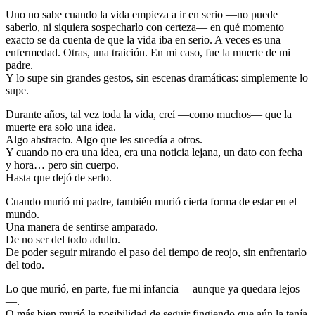
Uno no sabe cuando la vida empieza a ir en serio —no puede
saberlo, ni siquiera sospecharlo con certeza— en qué momento
exacto se da cuenta de que la vida iba en serio. A veces es una
enfermedad. Otras, una traición. En mi caso, fue la muerte de mi
padre.
Y lo supe sin grandes gestos, sin escenas dramáticas: simplemente lo
supe.
Durante años, tal vez toda la vida, creí —como muchos— que la
muerte era solo una idea.
Algo abstracto. Algo que les sucedía a otros.
Y cuando no era una idea, era una noticia lejana, un dato con fecha
y hora… pero sin cuerpo.
Hasta que dejó de serlo.
Cuando murió mi padre, también murió cierta forma de estar en el
mundo.
Una manera de sentirse amparado.
De no ser del todo adulto.
De poder seguir mirando el paso del tiempo de reojo, sin enfrentarlo
del todo.
Lo que murió, en parte, fue mi infancia —aunque ya quedara lejos
—.
O más bien murió la posibilidad de seguir fingiendo que aún la tenía