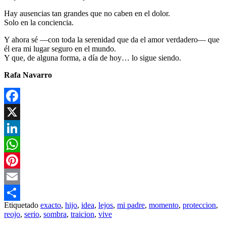
Hay ausencias tan grandes que no caben en el dolor.
Solo en la conciencia.
Y ahora sé —con toda la serenidad que da el amor verdadero— que
él era mi lugar seguro en el mundo.
Y que, de alguna forma, a día de hoy… lo sigue siendo.
Rafa Navarro
Facebook
X
LinkedIn
WhatsApp
Pinterest
Email
Etiquetado
exacto
,
hijo
,
idea
,
lejos
,
mi padre
,
momento
,
proteccion
,
Compartir
reojo
,
serio
,
sombra
,
traicion
,
vive