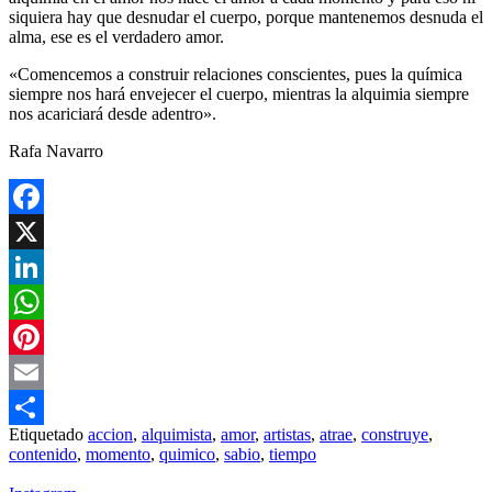
siquiera hay que desnudar el cuerpo, porque mantenemos desnuda el
alma, ese es el verdadero amor.
«Comencemos a construir relaciones conscientes, pues la química
siempre nos hará envejecer el cuerpo, mientras la alquimia siempre
nos acariciará desde adentro».
Rafa Navarro
Facebook
X
LinkedIn
WhatsApp
Pinterest
Email
Etiquetado
accion
,
alquimista
,
amor
,
artistas
,
atrae
,
construye
,
Compartir
contenido
,
momento
,
quimico
,
sabio
,
tiempo