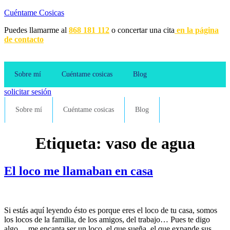
Cuéntame Cosicas
Puedes llamarme al
868 181 112
o concertar una cita
en la página
de contacto
Sobre mí
Cuéntame cosicas
Blog
solicitar sesión
Sobre mí
Cuéntame cosicas
Blog
Etiqueta:
vaso de agua
El loco me llamaban en casa
Si estás aquí leyendo ésto es porque eres el loco de tu casa, somos
los locos de la familia, de los amigos, del trabajo… Pues te digo
algo… me encanta ser un loco, el que sueña, el que expande sus