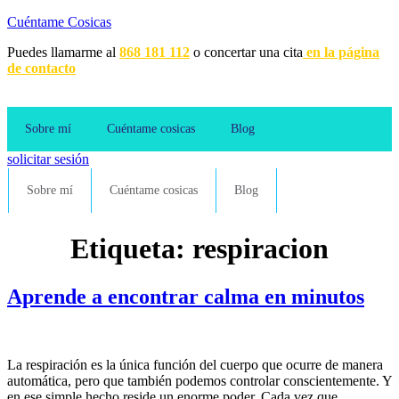
Cuéntame Cosicas
Puedes llamarme al
868 181 112
o concertar una cita
en la página
de contacto
Sobre mí
Cuéntame cosicas
Blog
solicitar sesión
Sobre mí
Cuéntame cosicas
Blog
Etiqueta:
respiracion
Aprende a encontrar calma en minutos
La respiración es la única función del cuerpo que ocurre de manera
automática, pero que también podemos controlar conscientemente. Y
en ese simple hecho reside un enorme poder. Cada vez que