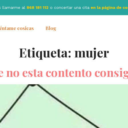
s llamarme al
868 181 112
o concertar una cita
en la página de c
éntame cosicas
Blog
Etiqueta:
mujer
 no esta contento cons