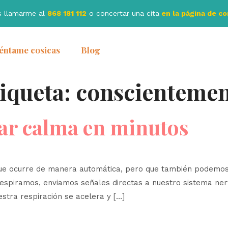
s llamarme al
868 181 112
o concertar una cita
en la página de c
éntame cosicas
Blog
iqueta:
conscientemen
ar calma en minutos
o que ocurre de manera automática, pero que también podemos
espiramos, enviamos señales directas a nuestro sistema ner
stra respiración se acelera y […]