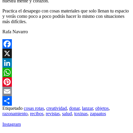
nuestra mente y corazón.
Practica el desapego con cosas materiales que solo llenan tu espacio
y verás como poco a poco podrás hacer lo mismo con situaciones
más difíciles.
Rafa Navarro
Facebook
X
LinkedIn
WhatsApp
Pinterest
Email
Etiquetado
cosas rotas
,
creatividad
,
donar
,
lanzar
,
objetos
,
Compartir
razonamiento
,
recibos
,
revistas
,
salud
,
toxinas
,
zapaatos
Instagram