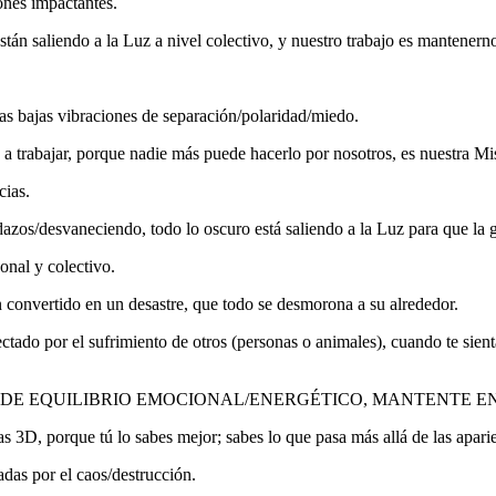
ones impactantes.
n saliendo a la Luz a nivel colectivo, y nuestro trabajo es mantenerno
as bajas vibraciones de separación/polaridad/miedo.
s a trabajar, porque nadie más puede hacerlo por nosotros, es nuestra Mi
cias.
azos/desvaneciendo, todo lo oscuro está saliendo a la Luz para que la g
sonal y colectivo.
n convertido en un desastre, que todo se desmorona a su alrededor.
ctado por el sufrimiento de otros (personas o animales), cuando te sie
DE EQUILIBRIO EMOCIONAL/ENERGÉTICO, MANTENTE EN
as 3D, porque tú lo sabes mejor; sabes lo que pasa más allá de las aparie
adas por el caos/destrucción.