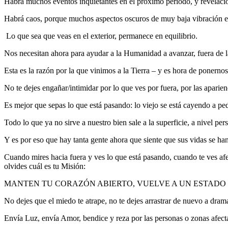
Habrá muchos eventos inquietantes en el próximo período, y revelaci
Habrá caos, porque muchos aspectos oscuros de muy baja vibración está
Lo que sea que veas en el exterior, permanece en equilibrio.
Nos necesitan ahora para ayudar a la Humanidad a avanzar, fuera de l
Esta es la razón por la que vinimos a la Tierra – y es hora de ponerno
No te dejes engañar/intimidar por lo que ves por fuera, por las aparien
Es mejor que sepas lo que está pasando: lo viejo se está cayendo a ped
Todo lo que ya no sirve a nuestro bien sale a la superficie, a nivel per
Y es por eso que hay tanta gente ahora que siente que sus vidas se ha
Cuando mires hacia fuera y ves lo que está pasando, cuando te ves afe
olvides cuál es tu Misión:
MANTEN TU CORAZÓN ABIERTO, VUELVE A UN ESTADO 
No dejes que el miedo te atrape, no te dejes arrastrar de nuevo a dram
Envía Luz, envía Amor, bendice y reza por las personas o zonas afect