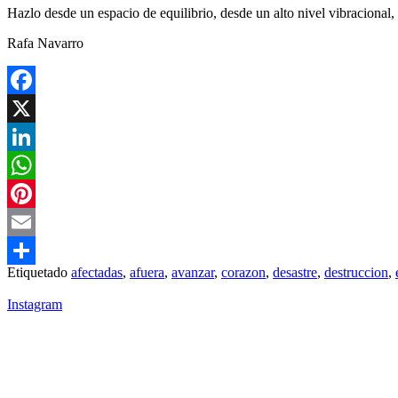
Hazlo desde un espacio de equilibrio, desde un alto nivel vibracional
Rafa Navarro
Facebook
X
LinkedIn
WhatsApp
Pinterest
Email
Etiquetado
afectadas
,
afuera
,
avanzar
,
corazon
,
desastre
,
destruccion
,
Compartir
Instagram