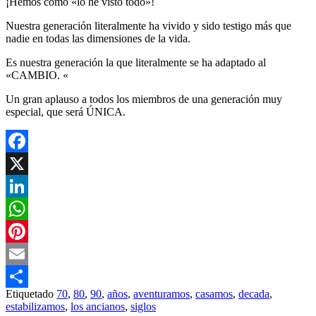
¡Hemos como «lo he visto todo»!
Nuestra generación literalmente ha vivido y sido testigo más que
nadie en todas las dimensiones de la vida.
Es nuestra generación la que literalmente se ha adaptado al
«CAMBIO. «
Un gran aplauso a todos los miembros de una generación muy
especial, que será ÚNICA.
Facebook
X
LinkedIn
WhatsApp
Pinterest
Email
Etiquetado
70
,
80
,
90
,
años
,
aventuramos
,
casamos
,
decada
,
Compartir
estabilizamos
,
los ancianos
,
siglos