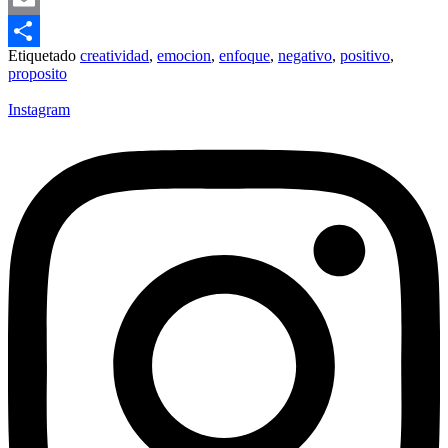
Email
Etiquetado
creatividad
,
emocion
,
enfoque
,
negativo
,
positivo
,
Compartir
proposito
Instagram