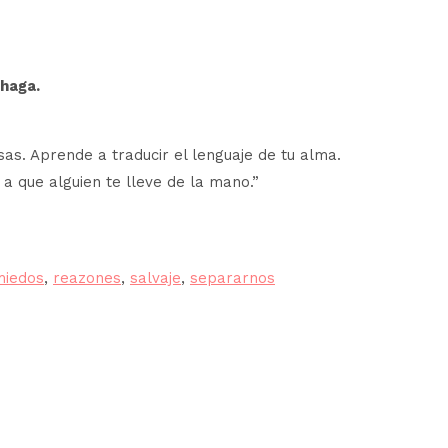
 haga.
sas. Aprende a traducir el lenguaje de tu alma.
a que alguien te lleve de la mano.”
miedos
,
reazones
,
salvaje
,
separarnos