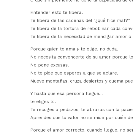
O que simplemente no tiene la capacidad de el
Entender esto te libera.
Te libera de las cadenas del “¿qué hice mal?”.
Te libera de la tortura de rebobinar cada con
Te libera de la necesidad de mendigar amor o 
Porque quien te ama
y
te elige, no duda.
No necesita convencerte de su amor porque lo
No pone excusas.
No te pide que esperes a que se aclare.
Mueve montañas, cruza desiertos y quema puent
Y hasta que esa persona llegue…
te eliges tú.
Te recoges a pedazos, te abrazas con la pacien
Aprendes que tu valor no se mide por quién de
Porque el amor correcto, cuando llegue, no ser