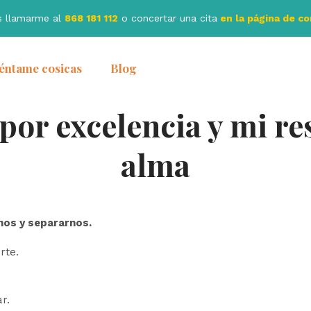
s llamarme al
868 181 112
o concertar una cita
en la página de c
éntame cosicas
Blog
 por excelencia y mi re
alma
nos y separarnos.
rte.
r.