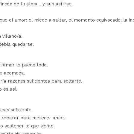
incón de tu alma… y aun así irse.
que el amor: el miedo a saltar, el momento equivocado, la in
 villano/a.
debía quedarse.
l amor lo puede todo.
se acomoda.
ía razones suficientes para soltarte.
o es así.
seas suficiente.
as reparar para merecer amor.
o sostener lo que siente.