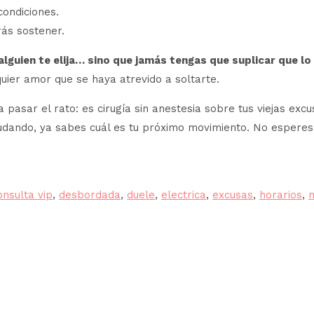
condiciones.
rás sostener.
alguien te elija… sino que jamás tengas que suplicar que lo
uier amor que se haya atrevido a soltarte.
 pasar el rato: es cirugía sin anestesia sobre tus viejas excu
udando, ya sabes cuál es tu próximo movimiento. No esperes 
artir
onsulta vip
,
desbordada
,
duele
,
electrica
,
excusas
,
horarios
,