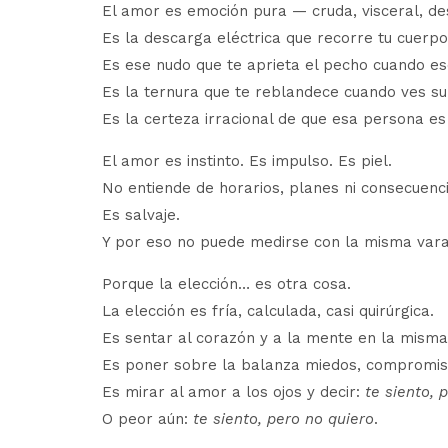
El amor es emoción pura — cruda, visceral, d
Es la descarga eléctrica que recorre tu cuerpo
Es ese nudo que te aprieta el pecho cuando es
Es la ternura que te reblandece cuando ves su
Es la certeza irracional de que esa persona es
El amor es instinto. Es impulso. Es piel.
No entiende de horarios, planes ni consecuenci
Es salvaje.
Y por eso no puede medirse con la misma vara 
Porque la elección… es otra cosa.
La elección es fría, calculada, casi quirúrgica.
Es sentar al corazón y a la mente en la misma
Es poner sobre la balanza miedos, compromisos
Es mirar al amor a los ojos y decir:
te siento, 
O peor aún:
te siento, pero no quiero
.