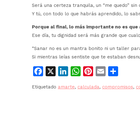
Será una certeza tranquila, un “me quedo” sin 
Y tú, con todo lo que habrás aprendido, lo sab
Porque al final, lo más importante no es que 
Ese día, tu dignidad será más grande que cualq
“Sanar no es un mantra bonito ni un taller para
Si mientras leías sentiste que te estaban desn
Facebook
X
LinkedIn
WhatsApp
Pinterest
Email
Comp
Etiquetado
amarte
,
calculada
,
compromisos
,
c