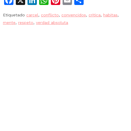
Facebook
X
LinkedIn
WhatsApp
Pinterest
Email
Compartir
Etiquetado
carcel
,
conflicto
,
convencidos
,
critica
,
habitas
,
mente
,
respeto
,
verdad absoluta