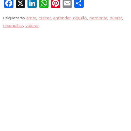
Facebook
X
LinkedIn
WhatsApp
Pinterest
Email
Compartir
Etiquetado
amar
,
crecer
,
entender
,
orgullo
,
perdonar
,
querer
,
reconciliar
,
valorar