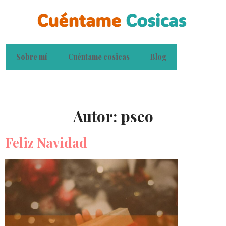
Sobre mí
Cuéntame cosicas
Blog
Autor:
pseo
Feliz Navidad