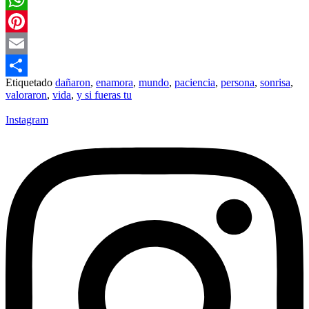
WhatsApp
Pinterest
Email
Etiquetado
dañaron
,
enamora
,
mundo
,
paciencia
,
persona
,
sonrisa
,
Compartir
valoraron
,
vida
,
y si fueras tu
Instagram