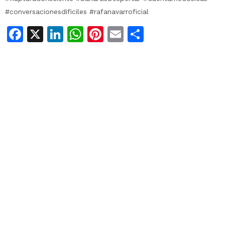
#conversacionesdificiles #rafanavarroficial
Facebook
X
LinkedIn
WhatsApp
Pinterest
Email
Compartir