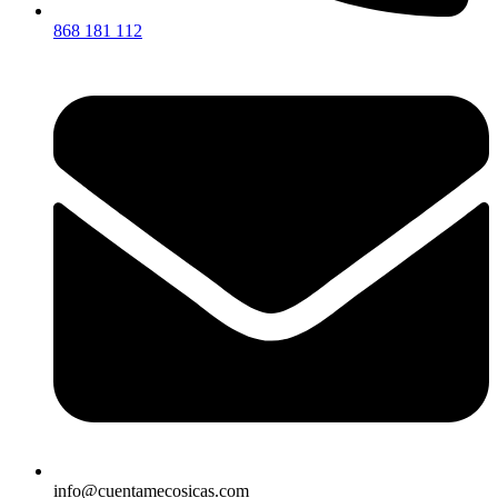
868 181 112
info@cuentamecosicas.com