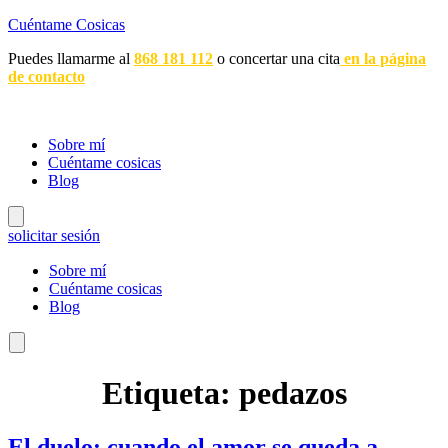
Cuéntame Cosicas
Puedes llamarme al
868 181 112
o concertar una cita
en la página
de contacto
Sobre mí
Cuéntame cosicas
Blog
Menú conmutador hamburguesa
solicitar sesión
Sobre mí
Cuéntame cosicas
Blog
Menú conmutador hamburguesa
Etiqueta:
pedazos
El duelo: cuando el amor se queda a