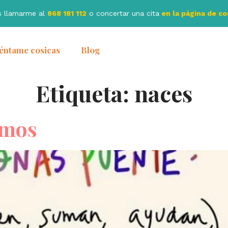
s llamarme al
868 181 112
o concertar una cita
en la página de c
éntame cosicas
Blog
Etiqueta:
naces
imos