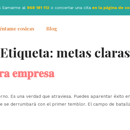
s llamarme al
868 181 112
o concertar una cita
en la página de c
éntame cosicas
Blog
Etiqueta:
metas claras
𝐫𝐚 𝐞𝐦𝐩𝐫𝐞𝐬𝐚
rno. Es una verdad que atraviesa. Puedes aparentar éxito en l
ue se derrumbará con el primer temblor. El campo de batalla