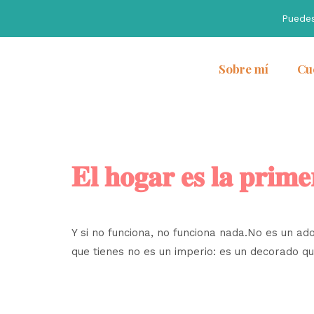
Puede
Sobre mí
Cu
𝐄𝐥 𝐡𝐨𝐠𝐚𝐫 𝐞𝐬 𝐥𝐚 𝐩𝐫𝐢𝐦
Y si no funciona, no funciona nada.No es un ado
que tienes no es un imperio: es un decorado q