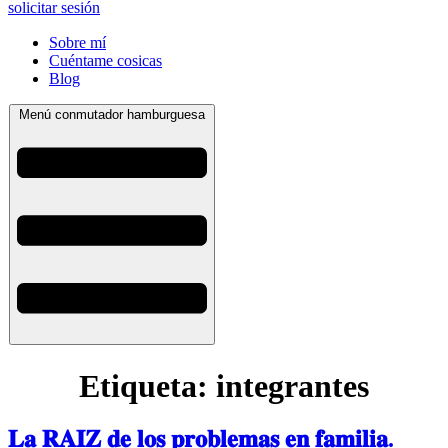
solicitar sesión
Sobre mí
Cuéntame cosicas
Blog
Menú conmutador hamburguesa
Etiqueta:
integrantes
𝐋𝐚 𝐑𝐀𝐈𝐙 𝐝𝐞 𝐥𝐨𝐬 𝐩𝐫𝐨𝐛𝐥𝐞𝐦𝐚𝐬 𝐞𝐧 𝐟𝐚𝐦𝐢𝐥𝐢𝐚.