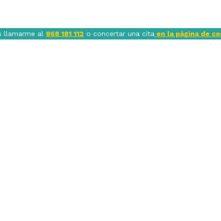
s llamarme al
868 181 112
o concertar una cita
en la página de c