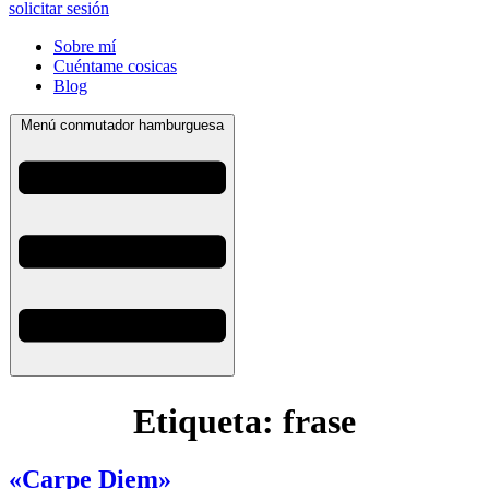
solicitar sesión
Sobre mí
Cuéntame cosicas
Blog
Menú conmutador hamburguesa
Etiqueta:
frase
«Carpe Diem»