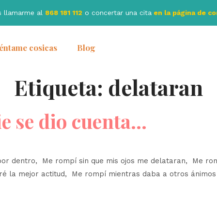
s llamarme al
868 181 112
o concertar una cita
en la página de c
éntame cosicas
Blog
Etiqueta:
delataran
ie se dio cuenta…
o por dentro, Me rompí sin que mis ojos me delataran, Me r
é la mejor actitud, Me rompí mientras daba a otros ánimos