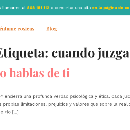
s llamarme al
868 181 112
o concertar una cita
en la página de c
éntame cosicas
Blog
Etiqueta:
cuando juzga
o hablas de ti
»* encierra una profunda verdad psicológica y ética. Cada ju
ropias limitaciones, prejuicios y valores que sobre la reali
e «lo […]