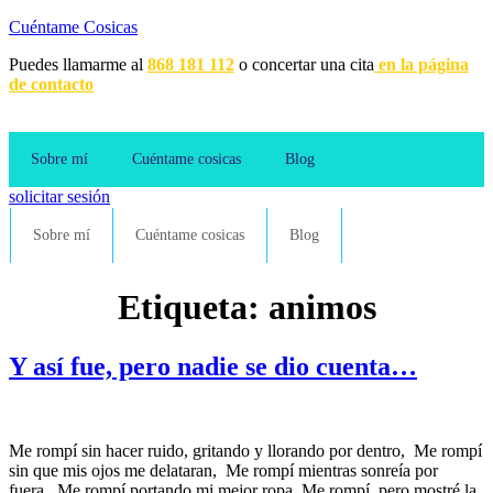
Cuéntame Cosicas
Puedes llamarme al
868 181 112
o concertar una cita
en la página
de contacto
Sobre mí
Cuéntame cosicas
Blog
solicitar sesión
Sobre mí
Cuéntame cosicas
Blog
Etiqueta:
animos
Y así fue, pero nadie se dio cuenta…
Me rompí sin hacer ruido, gritando y llorando por dentro, Me rompí
sin que mis ojos me delataran, Me rompí mientras sonreía por
fuera, Me rompí portando mi mejor ropa Me rompí, pero mostré la