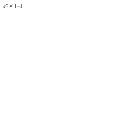
¿Qué […]