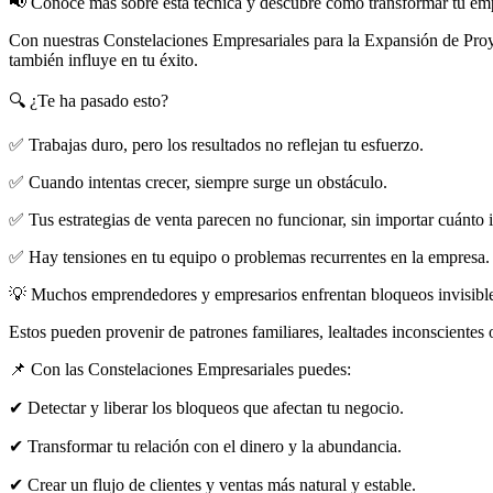
📢 Conoce más sobre esta técnica y descubre cómo transformar tu em
Con nuestras Constelaciones Empresariales para la Expansión de Proyec
también influye en tu éxito.
🔍 ¿Te ha pasado esto?
✅ Trabajas duro, pero los resultados no reflejan tu esfuerzo.
✅ Cuando intentas crecer, siempre surge un obstáculo.
✅ Tus estrategias de venta parecen no funcionar, sin importar cuánto i
✅ Hay tensiones en tu equipo o problemas recurrentes en la empresa.
💡 Muchos emprendedores y empresarios enfrentan bloqueos invisibles
Estos pueden provenir de patrones familiares, lealtades inconscientes
📌 Con las Constelaciones Empresariales puedes:
✔ Detectar y liberar los bloqueos que afectan tu negocio.
✔ Transformar tu relación con el dinero y la abundancia.
✔ Crear un flujo de clientes y ventas más natural y estable.