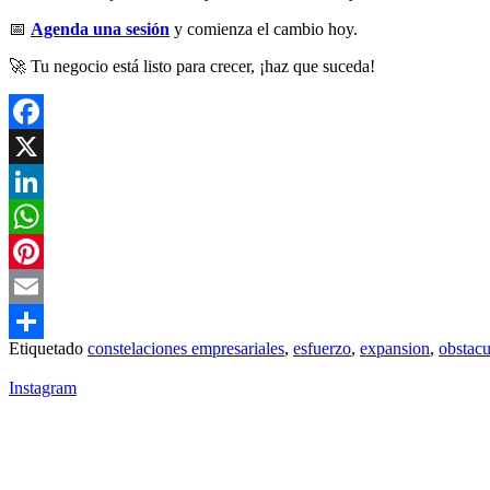
📅
Agenda una sesión
y comienza el cambio hoy.
🚀 Tu negocio está listo para crecer, ¡haz que suceda!
Facebook
X
LinkedIn
WhatsApp
Pinterest
Email
Etiquetado
constelaciones empresariales
,
esfuerzo
,
expansion
,
obstacu
Compartir
Instagram