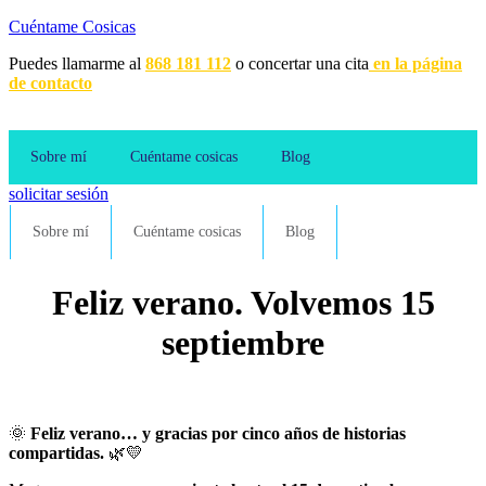
Cuéntame Cosicas
Puedes llamarme al
868 181 112
o concertar una cita
en la página
de contacto
Sobre mí
Cuéntame cosicas
Blog
solicitar sesión
Sobre mí
Cuéntame cosicas
Blog
Feliz verano. Volvemos 15
septiembre
🌞
Feliz verano… y gracias por cinco años de historias
compartidas.
🌿💛