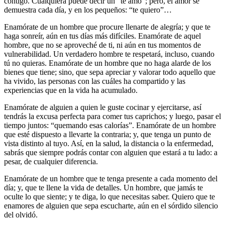
contigo. Cualquiera puede decir un “te amo”; pero, el amor se
demuestra cada día, y en los pequeños: “te quiero”…
Enamórate de un hombre que procure llenarte de alegría; y que te
haga sonreír, aún en tus días más difíciles. Enamórate de aquel
hombre, que no se aproveché de ti, ni aún en tus momentos de
vulnerabilidad. Un verdadero hombre te respetará, incluso, cuando
tú no quieras. Enamórate de un hombre que no haga alarde de los
bienes que tiene; sino, que sepa apreciar y valorar todo aquello que
ha vivido, las personas con las cuáles ha compartido y las
experiencias que en la vida ha acumulado.
Enamórate de alguien a quien le guste cocinar y ejercitarse, así
tendrás la excusa perfecta para comer tus caprichos; y luego, pasar el
tiempo juntos: “quemando esas calorías”. Enamórate de un hombre
que esté dispuesto a llevarte la contraria; y, que tenga un punto de
vista distinto al tuyo. Así, en la salud, la distancia o la enfermedad,
sabrás que siempre podrás contar con alguien que estará a tu lado: a
pesar, de cualquier diferencia.
Enamórate de un hombre que te tenga presente a cada momento del
día; y, que te llene la vida de detalles. Un hombre, que jamás te
oculte lo que siente; y te diga, lo que necesitas saber. Quiero que te
enamores de alguien que sepa escucharte, aún en el sórdido silencio
del olvidó.