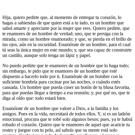
Hija, quiero pedirte que, al momento de entregar tu corazón, lo
hagas a sabiendas de que quien está a tu lado, es un hombre que
sabrá amarte y apreciarte por la mujer que eres. Quiero pedirte, que
te enamores de un hombre de verdad; uno, que te persiga con la
mirada, como un hombre enamorado; y que, se pierda en el brillo de
tus ojos, aún en la oscuridad. Enamórate de un hombre, para el cual
tú seas la única mujer en este mundo; y, que sea capaz de construirte
un castillo, aunque solo tenga un lápiz y papel.
No puedo pedirte que te enamores de un hombre que lo haga todo;
sin embargo, te pido que te enamores de un hombre que esté
dispuesto a hacerlo todo por ti. Enamórate de un hombre con la
suficiente hombría para cocinar por las noches, o cuándo estés
cansada. Un hombre que pueda coser un botón de tu blusa favorita,
para que puedas llegar a tiempo a esa reunión; y, por qué no, que te
diga al oído que: todo estará bien.
Enamórate de un hombre que valore a Dios, a la familia y los
amigos. Pues en la vida, necesitará de todos ellos. Y, si es un ladrón
emocional, procura que te robé solo algunos besos; pues, ya te habrá
robado el corazón. Quiero que te enamores de aquel que acaricie tu
rostro y juegue con tu pelo, así sabrás que su mente está solo