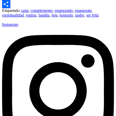
Email
Etiquetado
carta
,
complemento
,
enamorado
,
enamorate
,
Compartir
espiritualidad
,
estima
,
familia
,
hija
,
honrado
,
padre
,
ser feliz
Instagram