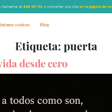
s llamarme al
868 181 112
o concertar una cita
en la página de c
éntame cosicas
Blog
Etiqueta:
puerta
vida desde cero